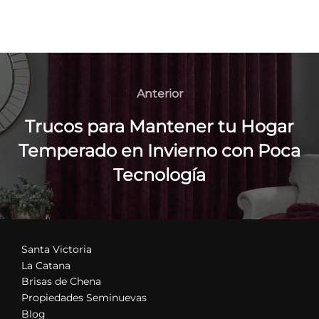
Navegación
de
Anterior
Anterior
entradas
Trucos para Mantener tu Hogar
Temperado en Invierno con Poca
Tecnología
Santa Victoria
La Catana
Brisas de Chena
Propiedades Seminuevas
Blog