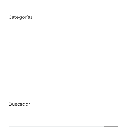
Categorías
Compra de Propiedades
Consejos de Hogar
Datos Comunas
Decoración
Proyectos
Uncategorized
Buscador