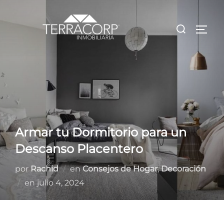
Saltar
al
Buscar:
ALTE
contenido
Armar tu Dormitorio para un
Descanso Placentero
por
Rachid
en
Consejos de Hogar
,
Decoración
Publicado
en
julio 4, 2024
el