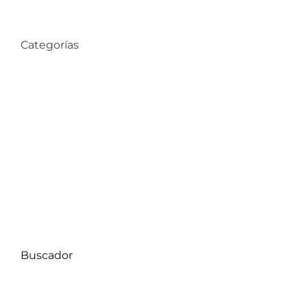
Categorías
Compra de Propiedades
Consejos de Hogar
Datos Comunas
Decoración
Proyectos
Uncategorized
Buscador