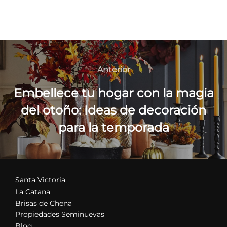
Navegación
de
Anterior
Anterior
entradas
Embellece tu hogar con la magia
del otoño: Ideas de decoración
para la temporada
Santa Victoria
La Catana
Brisas de Chena
Propiedades Seminuevas
Blog