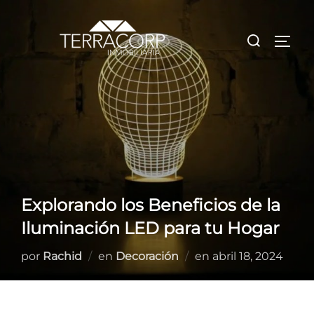
Saltar
al
Buscar:
ALTE
contenido
Explorando los Beneficios de la
Iluminación LED para tu Hogar
Publicado
por
Rachid
en
Decoración
en
abril 18, 2024
el