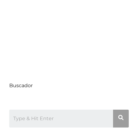
Compra de Propiedades
Consejos de Hogar
Datos Comunas
Decoración
Proyectos
Uncategorized
Buscador