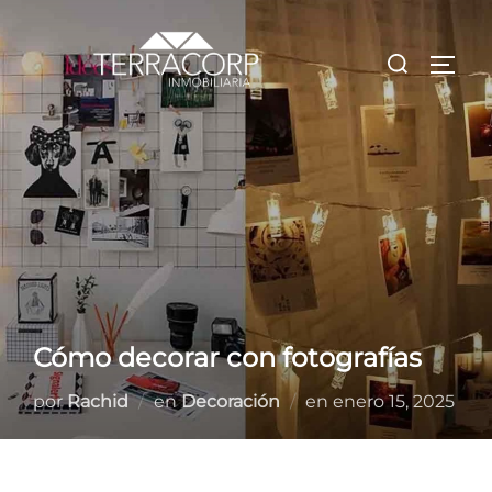
Saltar
al
Buscar:
ALTE
contenido
Cómo decorar con fotografías
Publicado
por
Rachid
en
Decoración
en
enero 15, 2025
el