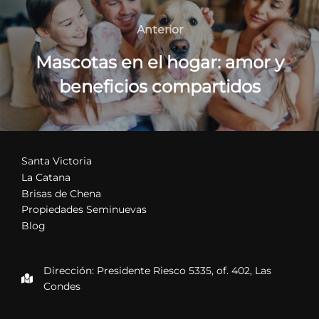
Navegación
de
Anterior
Anterior
entradas
Mascotas en el hogar: amor y
beneficios compartidos
Santa Victoria
La Catana
Brisas de Chena
Propiedades Seminuevas
Blog
Dirección: Presidente Riesco 5335, of. 402, Las
Condes