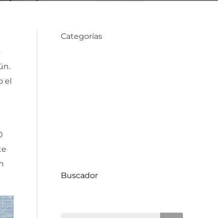
Categorías
s
ún.
Compra de Propiedades
 el
Consejos de Hogar
Datos Comunas
Decoración
Proyectos
0
Uncategorized
te
n
Buscador