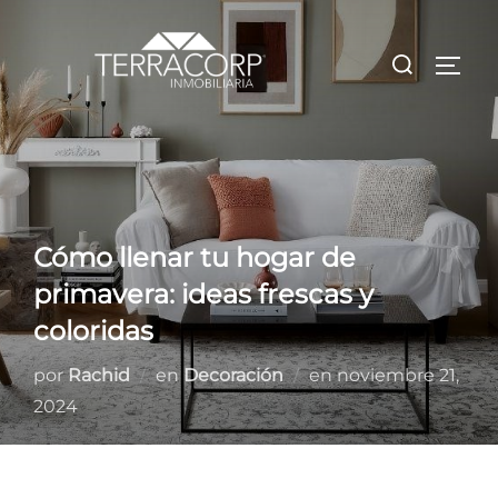
Saltar
al
Buscar:
ALTE
contenido
Cómo llenar tu hogar de
primavera: ideas frescas y
coloridas
Publicado
por
Rachid
en
Decoración
en
noviembre 21,
el
2024