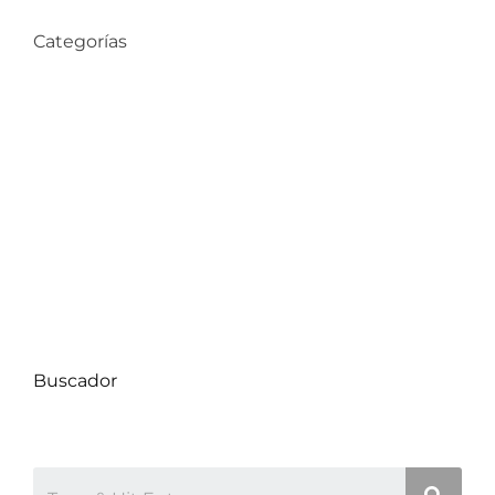
Categorías
Compra de Propiedades
Consejos de Hogar
Datos Comunas
Decoración
Proyectos
Uncategorized
Buscador