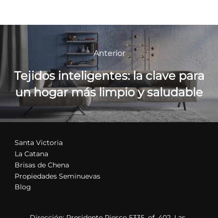
Navegación
de
Anterior
Anterior
entradas
Tejidos inteligentes: la clave para
un hogar más limpio y saludable
Santa Victoria
La Catana
Brisas de Chena
Propiedades Seminuevas
Blog
Dirección: Presidente Riesco 5335, of. 402, Las