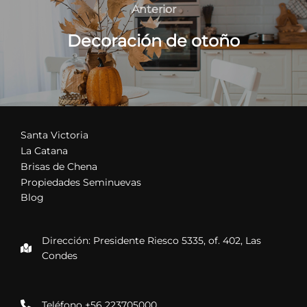
de
Anterior
Anterior
entradas
Decoración de otoño
Santa Victoria
La Catana
Brisas de Chena
Propiedades Seminuevas
Blog
Dirección: Presidente Riesco 5335, of. 402, Las
Condes
Teléfono +56 223705000