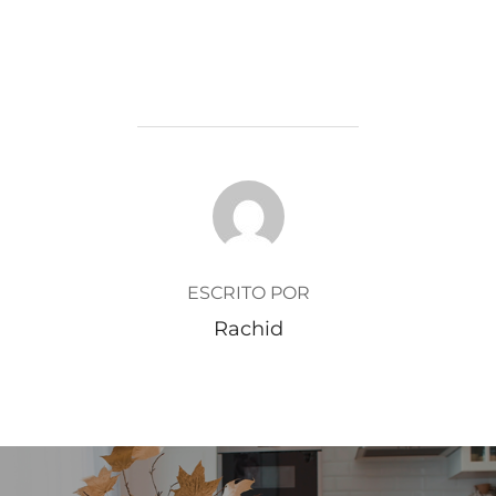
AUTOR DE LA ENTRADA
ESCRITO POR
Rachid
Navegación