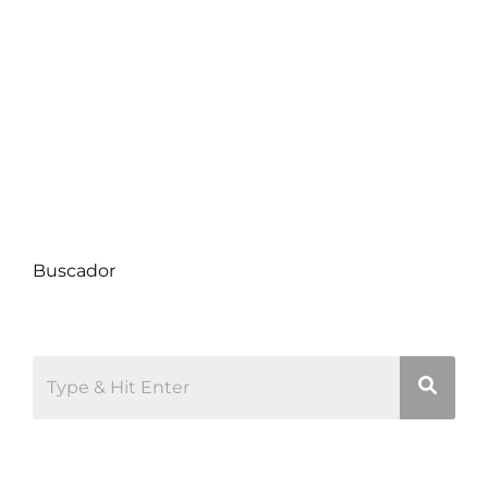
Compra de Propiedades
Consejos de Hogar
Datos Comunas
Decoración
Proyectos
Uncategorized
Buscador