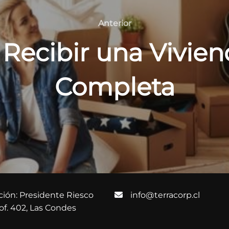
Anterior
Anterior
 Recibir una Vivie
Completa
ción: Presidente Riesco
info@terracorp.cl
 of. 402, Las Condes