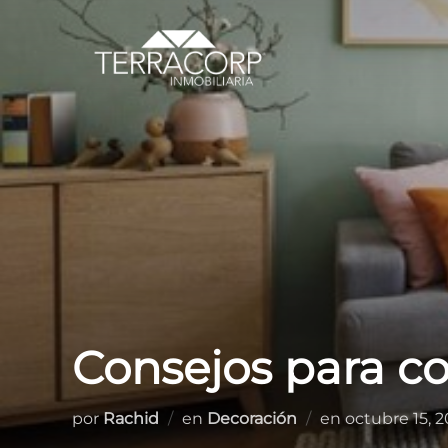
Saltar
al
contenido
Consejos para co
Publicado
por
Rachid
en
Decoración
en
octubre 15, 
el