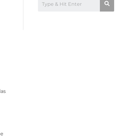
las
de