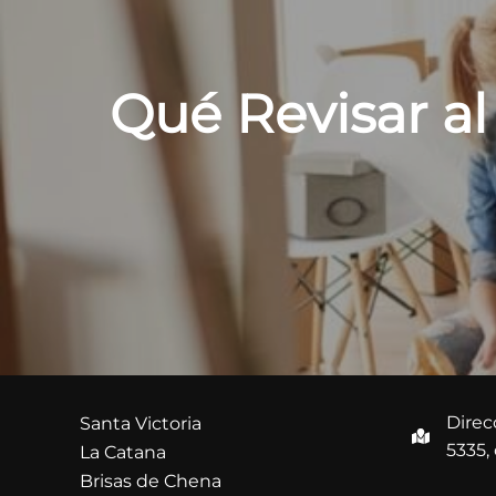
entradas
Qué Revisar al
Direc
Santa Victoria
5335,
La Catana
Brisas de Chena