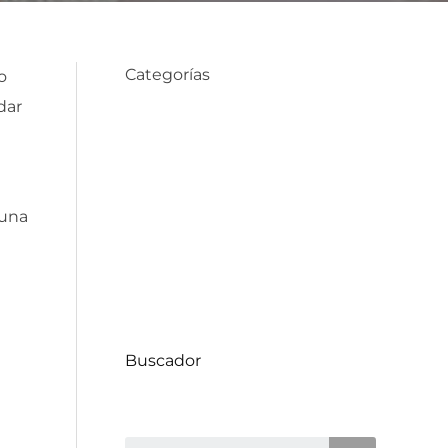
Categorías
o
dar
Compra de Propiedades
Consejos de Hogar
 una
Datos Comunas
Decoración
Proyectos
Uncategorized
Buscador