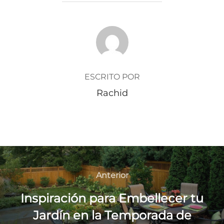
AUTOR DE LA ENTRADA
ESCRITO POR
Rachid
Navegación
de
Anterior
Anterior
entradas
Inspiración para Embellecer tu
Jardín en la Temporada de