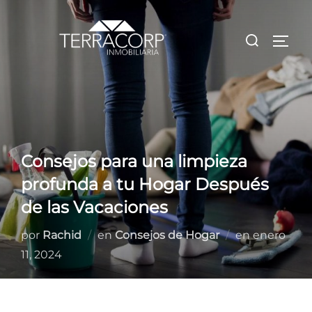
Saltar
al
Buscar:
ALTE
contenido
Consejos para una limpieza
profunda a tu Hogar Después
de las Vacaciones
Publicado
por
Rachid
en
Consejos de Hogar
en
enero
el
11, 2024