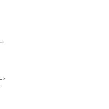
es,
 de
n