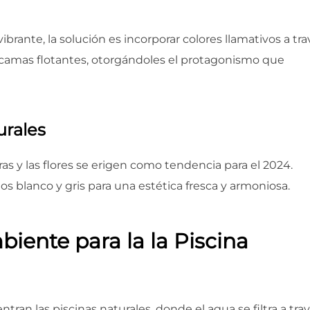
brante, la solución es incorporar colores llamativos a tra
 camas flotantes, otorgándoles el protagonismo que
urales
as y las flores se erigen como tendencia para el 2024.
blanco y gris para una estética fresca y armoniosa.
ente para la la Piscina
ran las piscinas naturales, donde el agua se filtra a tra