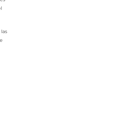
l
 las
le