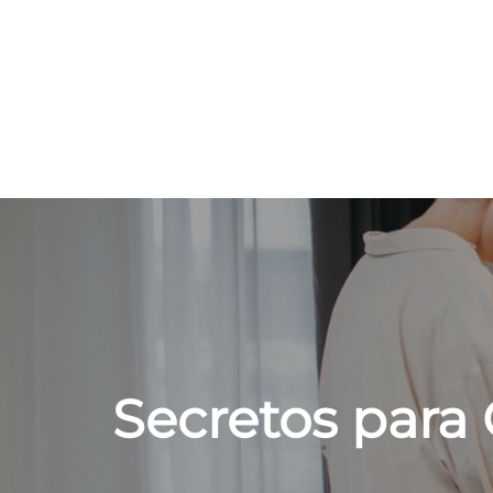
Navegación
de
entradas
Secretos para