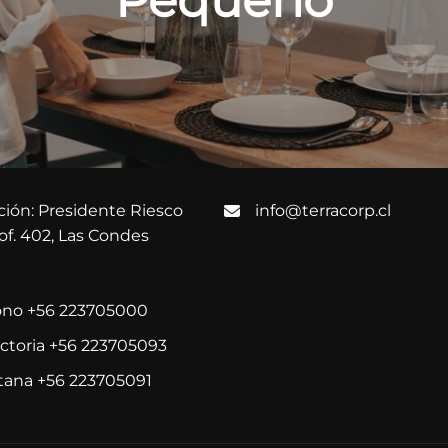
Pequeño
ción: Presidente Riesco
info@terracorp.cl
 of. 402, Las Condes
ono +56 223705000
ictoria +56 223705093
tana +56 223705091