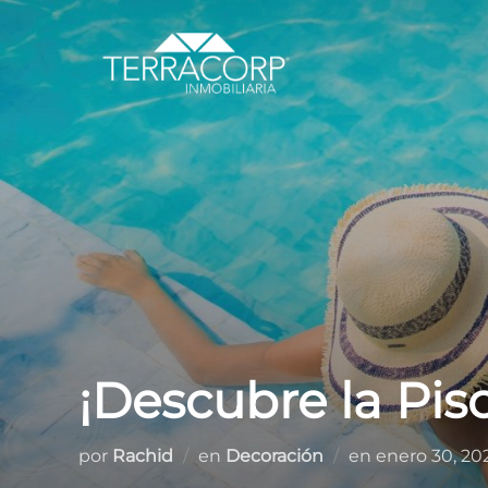
Saltar
al
contenido
¡Descubre la Pisc
Publicado
por
Rachid
en
Decoración
en
enero 30, 20
el