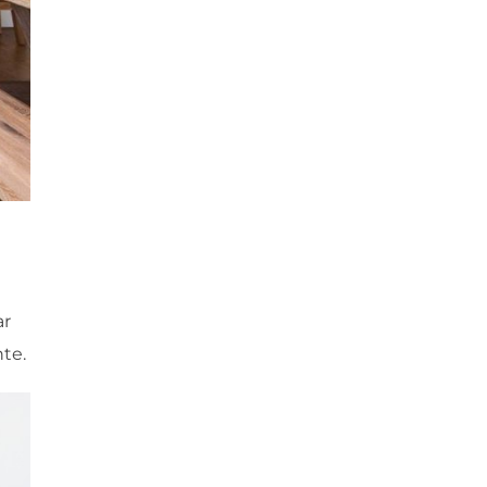
ar
te.