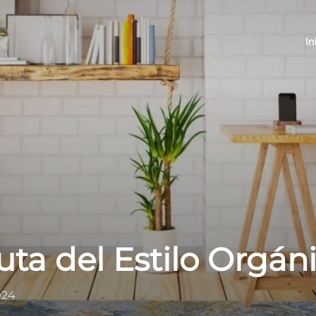
In
uta del Estilo Orgán
024