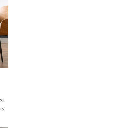
a.
 y