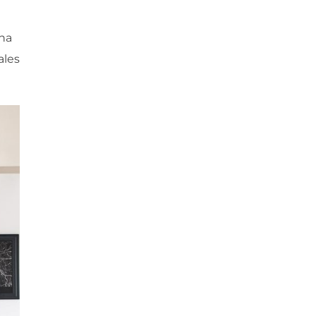
una
ales