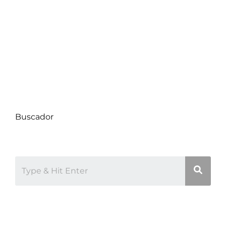
Compra de Propiedades
Consejos de Hogar
Datos Comunas
Decoración
Proyectos
Uncategorized
Buscador