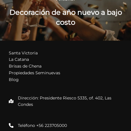
entradas
Decoración de año nuevo a bajo
costo
Santa Victoria
La Catana
Brisas de Chena
Propiedades Seminuevas
Blog
Dirección: Presidente Riesco 5335, of. 402, Las
Condes
Teléfono +56 223705000