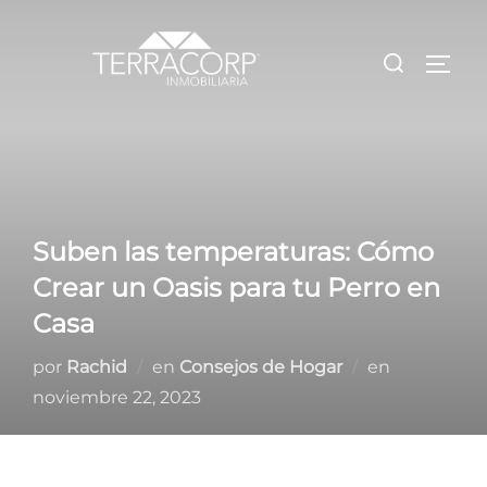
Saltar
al
Buscar:
ALTE
contenido
Suben las temperaturas: Cómo
Crear un Oasis para tu Perro en
Casa
Publicado
por
Rachid
en
Consejos de Hogar
en
el
noviembre 22, 2023