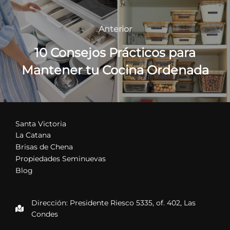
Navegación
de
Anterior
Anterior
entradas
10 Consejos Prácticos para
Mantener tu Cocina Ordenada
Santa Victoria
La Catana
Brisas de Chena
Propiedades Seminuevas
Blog
Dirección: Presidente Riesco 5335, of. 402, Las
Condes