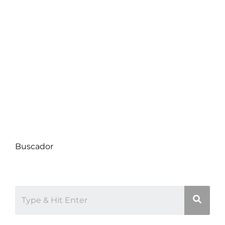
Compra de Propiedades
Consejos de Hogar
Datos Comunas
Decoración
Proyectos
Uncategorized
Buscador