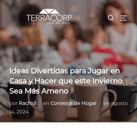
Saltar
al
Buscar:
ALTE
contenido
Ideas Divertidas para Jugar en
Casa y Hacer que este Invierno
Sea Más Ameno
Publicado
por
Rachid
en
Consejos de Hogar
en
agosto
el
14, 2024