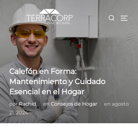
Saltar
al
Buscar:
ALTE
contenido
Calefón en Forma:
Mantenimiento y Cuidado
Esencial en el Hogar
Publicado
por
Rachid
en
Consejos de Hogar
en
agosto
el
21, 2024