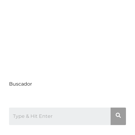
Compra de Propiedades
Consejos de Hogar
Datos Comunas
Decoración
Proyectos
Uncategorized
Buscador