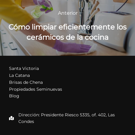
Navegación
de
Anterior
Anterior
entradas
Cómo limpiar eficientemente los
cerámicos de la cocina
Santa Victoria
La Catana
Brisas de Chena
Propiedades Seminuevas
Blog
Dirección: Presidente Riesco 5335, of. 402, Las
Condes