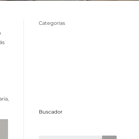
Categorías
o
ás
Compra de Propiedades
Consejos de Hogar
Datos Comunas
Decoración
Proyectos
Uncategorized
ria,
Buscador