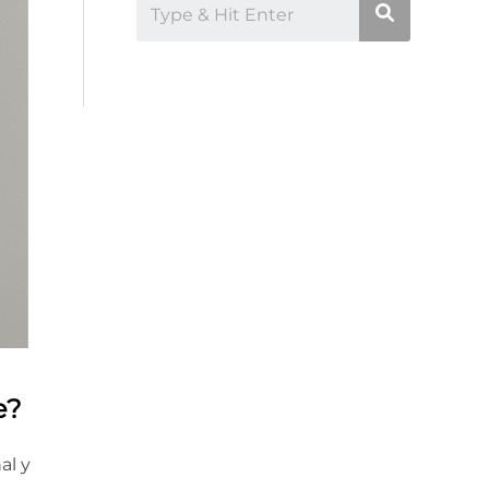
e?
al y