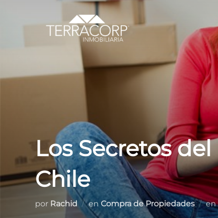
Saltar
al
contenido
Los Secretos del
Chile
por
Rachid
en
Compra de Propiedades
en