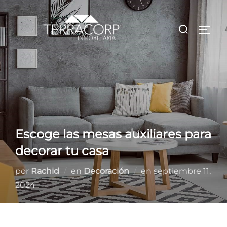
Saltar
al
Buscar:
ALTE
contenido
Escoge las mesas auxiliares para
decorar tu casa
Publicado
por
Rachid
en
Decoración
en
septiembre 11,
el
2024