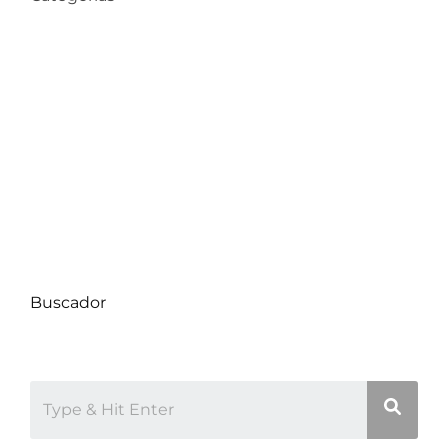
Compra de Propiedades
Consejos de Hogar
Datos Comunas
Decoración
Proyectos
Uncategorized
Buscador