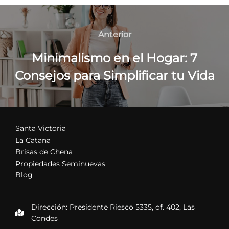
Navegación
de
Anterior
Anterior
entradas
Minimalismo en el Hogar: 7
Consejos para Simplificar tu Vida
Santa Victoria
La Catana
Brisas de Chena
Propiedades Seminuevas
Blog
Dirección: Presidente Riesco 5335, of. 402, Las
Condes